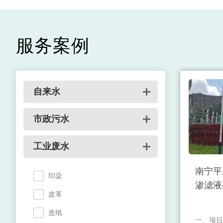
服务案例
自来水
市政污水
工业废水
南宁平
印染
渗滤液
皮革
造纸
一、项目