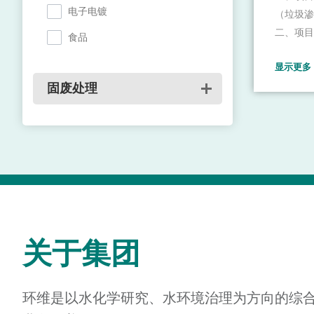
电子电镀
（垃圾渗
二、项目
食品
南宁市兴
显示更多
然沟，是
固废处理
生活垃圾
宁市生活
生活垃圾
急增量生
关于集团
环维是以水化学研究、水环境治理为方向的综