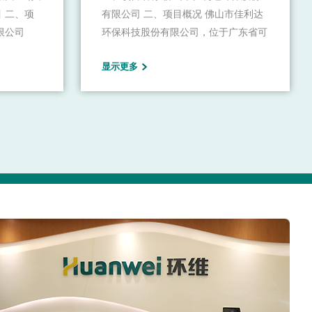
 二、项
有限公司 二、项目概况 佛山市佳利达
限公司
环保科技股份有限公司，位于广东省可
广州市政府
持续发展实验区——佛山市三水区大塘
显示更多
环保领域的
工业园区，公司注册资本1.6亿元，固
能源生产、
定资产投资超10亿元，公司下设纺织分
务、环保装
厂、热电分厂、自来水厂、污水处理厂
心的五大业
和天虹检测有限公司，建成厂房总面积
达20余万平方米，成为具有一定规模的
集团公司。专业领域覆盖纺织化学与染
整工程、热动工程、仪器仪表工程、自
动控制、环境工程、新能源开发与应
用、生物质能、工业节能、化工热能及
太阳能等方面。