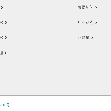
集团新闻
水
行业动态
水
正能量
理
3819号