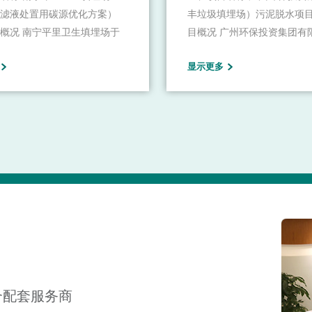
滤液处置用碳源优化方案）
丰垃圾填埋场）污泥脱水项目
概况 南宁平里卫生填埋场于
目概况 广州环保投资集团有
宁区高峰林场大塘分场平里天
（下称“广州环投集团”）是
显示更多
目前南宁市唯一一座在运营的
直属的全资国有企业致力于
卫生填埋场，主要负责接收南
综合性业务，构建了以清洁
垃圾焚烧经固化处理的飞灰和
固废资源再生、智慧环卫服
焚烧余量即焚烧发电厂检修应
备制造、环境治理服务为核
活垃圾的卫生填埋。
务板块。
合配套服务商