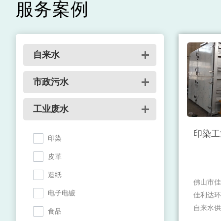
服务案例
自来水
市政污水
工业废水
印染工
印染
皮革
造纸
佛山市佳
电子电镀
佳利达环
自来水供
食品
体的综合