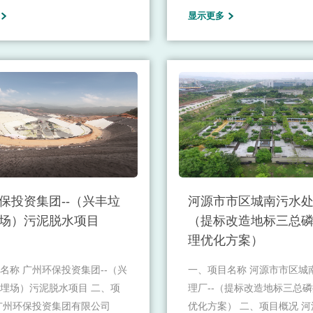
显示更多
品和技术支持、健全的售后服
与销售为一体的综合型大型
经营梳织布等高档织物面料的
国铝型材行业领军企业。公
整理加工，蒸汽生产、供应、
与生产建筑铝型材、工业铝
装生产、销售；热电厂发电、
统门窗、高端装饰材及航空
；物业管理；环保技术研发及
类等特种铝合金产品，曾荣获
天专用铝材”、国家“制造业
范企业”、“国家级企业技术中
家认可实验室”、“国家高新
业”、“有色金属产品实物质量
荣誉。
保投资集团--（兴丰垃
河源市市区城南污水处
场）污泥脱水项目
（提标改造地标三总
理优化方案）
名称 广州环保投资集团--（兴
​一、项目名称 河源市市区城
埋场）污泥脱水项目 二、项
理厂--（提标改造地标三总
广州环保投资集团有限公司
优化方案） 二、项目概况 