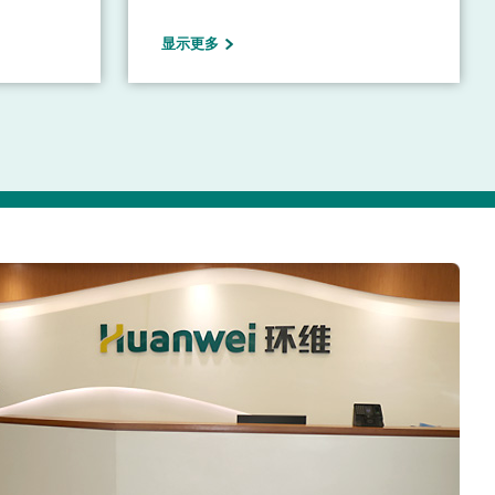
万平方米
持续发展实验区——佛山市三水区大塘
显示更多
湿地公园
工业园区，公司注册资本1.6亿元，固
模为5万
定资产投资超10亿元，公司下设纺织分
南污水处
厂、热电分厂、自来水厂、污水处理厂
总处理污
和天虹检测有限公司，建成厂房总面积
目采用先进的
达20余万平方米，成为具有一定规模的
艺采用
集团公司。专业领域覆盖纺织化学与染
污水经处理
整工程、热动工程、仪器仪表工程、自
境质量标准
动控制、环境工程、新能源开发与应
mg/L。
用、生物质能、工业节能、化工热能及
最高标准。
太阳能等方面。