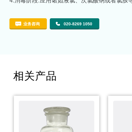
4.消毒阶段:应用诸如液氯、次氯酸钠或者氯
业务咨询
020-8269 1050
相关产品