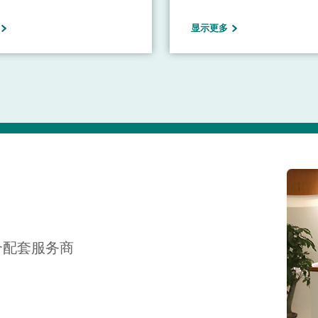
广州环投集团”）是广州市政府
城南污水处理厂，占地面积8
显示更多
资国有企业致力于环保领域的
（其中厂区占地5万平方米，
务，构建了以清洁能源生产、
占地3万平方米）。工程总规
再生、智慧环卫服务、环保装
吨/日，分两期建设。目前城
环境治理服务为核心的五大业
理厂日均处理量达3万吨，年
水量为665.74万吨。该项
污水处理设备，厂区主体工
A2/O+人工湿地处理工艺。
后出水水质标准达地表水环
三类排放，总磷出水指标≤0.2
是目前全国污水处理厂排放
合配套服务商