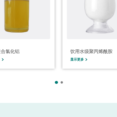
聚合氯化铝
饮用水级聚丙烯酰胺
（PAM）
多
显示更多