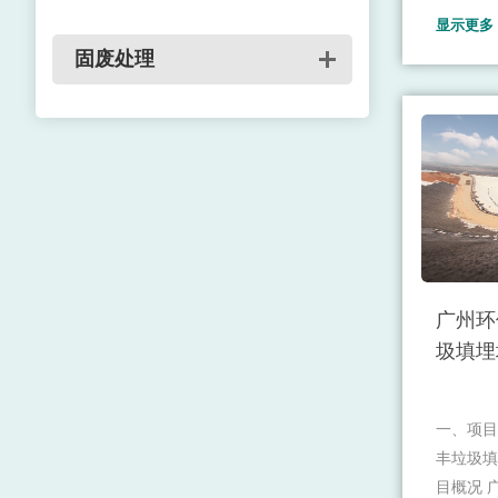
显示更多
供好的产
固废处理
务，主要
织染及后
销售；服
电力销售
转让。
广州环
圾填埋
一、项目
丰垃圾填
目概况 