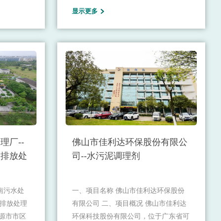
显示更多
企业，是中
然沟，是目前南宁市唯一一座在运营的
司主要研发
生活垃圾卫生填埋场，主要负责接收南
材、高端系
宁市生活垃圾焚烧经固化处理的飞灰和
航天、军工
生活垃圾焚烧余量即焚烧发电厂检修应
“中国航
急增量生活垃圾的卫生填埋。
单项冠军示
心”、“国
技术企
金杯奖”等
理厂--
佛山市佳利达环保股份有限公
磷排放处
司--水污泥调理剂
南污水处
一、项目名称 佛山市佳利达环保股份
磷排放处理
有限公司 二、项目概况 佛山市佳利达
河源市市区
环保科技股份有限公司，位于广东省可