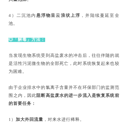
4）二沉池内
悬浮物呈云浪状上浮
，并陆续蔓延至全
池。
◎「解毒」方法：
当发现生物系统受到高盐废水的冲击后，往往伴随的就
是活性污泥微生物的全部死亡，此时系统恢复起来也较
为困难。
由于企业排水中的氯离子含量并不在环保部门的监测范
围之内，因此
阻断高盐废水的进一步流入是恢复系统前
的首要任务：
1）
加大外回流量
，对来水进行稀释。