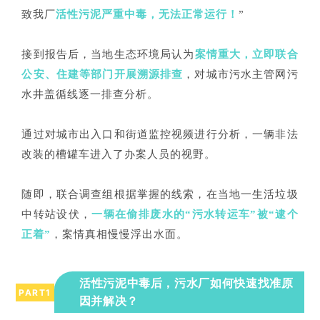
致我厂
活性污泥严重中毒，无法正常运行！
”
接到报告后，当地生态环境局认为
案情重大，立即联合
公安、住建等部门开展溯源排查
，对城市污水主管网污
水井盖循线逐一排查分析。
通过对城市出入口和街道监控视频进行分析，一辆非法
改装的槽罐车进入了办案人员的视野。
随即，联合调查组根据掌握的线索，
在当地一生活垃圾
中转站设伏，
一辆在偷排废水的“污水转运车”被“逮个
正着”
，案情真相慢慢浮出水面。
活性污泥中毒后，污水厂如何快速找准原
PART
1
因并解决？