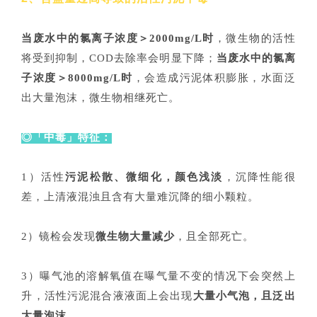
当废水中的氯离子浓度＞2000mg/L时
，微生物的活性
将受到抑制，COD去除率会明显下降；
当废水中的氯离
子浓度＞8000mg/L时
，会造成污泥体积膨胀，水面泛
出大量泡沫，微生物相继死亡。
◎「中毒」特征：
1）活性
污泥松散、微细化，颜色浅淡
，沉降性能很
差，上清液混浊且含有大量难沉降的细小颗粒。
2）镜检会发现
微生物大量减少
，且全部死亡。
3）曝气池的溶解氧值在曝气量不变的情况下会突然上
升，活性污泥混合液液面上会出现
大量小气泡，且泛出
大量泡沫
。