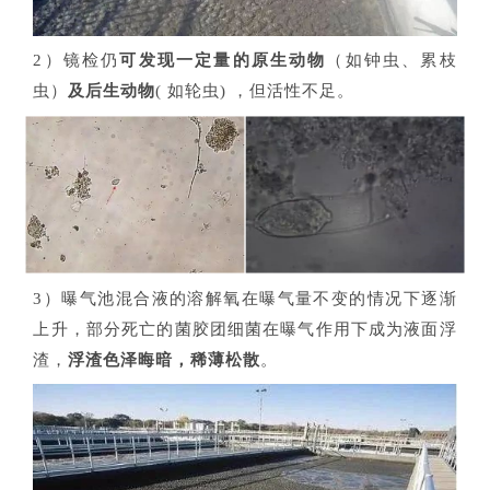
2）镜检仍
可发现一定量的原生动物
（如钟虫、累枝
虫）
及后生动物
( 如轮虫) ，但活性不足。
3）曝气池混合液的溶解氧在曝气量不变的情况下逐渐
上升，部分死亡的菌胶团细菌在曝气作用下成为液面浮
渣，
浮渣色泽晦暗，稀薄松散
。