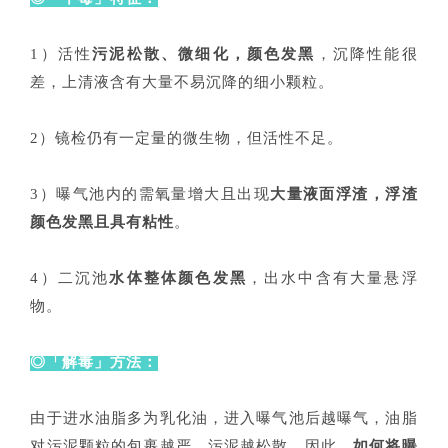
1）活性
污泥松散、微细化，颜色发黑
，沉降性能很
差，上清液含有大量不易沉降的细小颗粒。
2）镜检仍有一定量的微生物，但活性不足。
3）曝气池内的需氧量增大且出现
大量液面浮渣，浮渣
颜色发黑且具有粘性
。
4）二沉池
水体整体颜色发黑
，出水中含有大量悬浮
物。
◎「解
毒」方法：
由于进水油脂多为乳化油，进入曝气池后越曝气，油脂
对污泥颗粒的包裹越严，污泥越松散。因此，
如何将曝